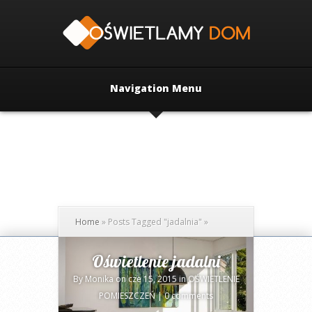
Navigation Menu
Home
»
Posts Tagged
"
jadalnia"
»
Oświetlenie jadalni
By
Monika
on cze 15, 2015 in
OŚWIETLENIE
POMIESZCZEŃ
|
0 comments