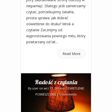
niepamięć. Dlatego jeśli zamierzamy
czytać, potrzebujemy światła,
prosta sprawa. Jak dobrać
oświetlenie do druku? Mrok a
czytanie Zacznijmy od
wyprostowania pewnego mitu, który
powtarzany od lat...
Read More
Radość z czytania
By
user
on wrz 17, 2014 in
OŚWIETLENIE
POMIESZCZEŃ
|
0 comments