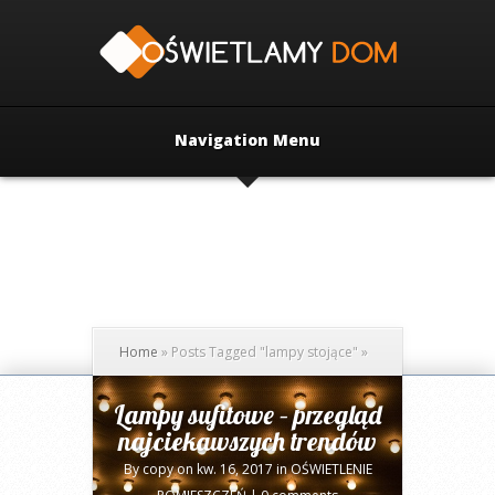
Navigation Menu
Home
»
Posts Tagged
"
lampy stojące"
»
Lampy sufitowe – przegląd
najciekawszych trendów
By
copy
on kw. 16, 2017 in
OŚWIETLENIE