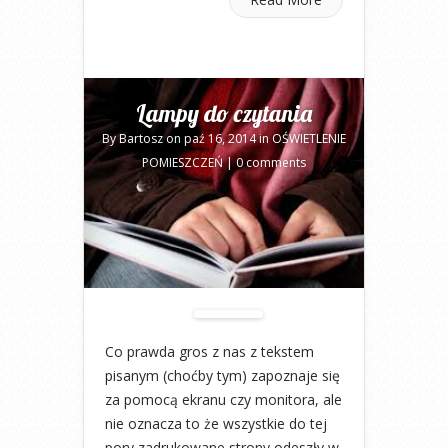
Lampy do czytania
By
Bartosz
on paź 16, 2014 in
OŚWIETLENIE
POMIESZCZEŃ
|
0 comments
Co prawda gros z nas z tekstem
pisanym (choćby tym) zapoznaje się
za pomocą ekranu czy monitora, ale
nie oznacza to że wszystkie do tej
pory zadrukowane strony odeszły w