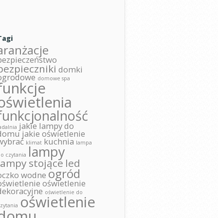
Tagi
aranżacje
bezpieczeństwo
bezpieczniki
domki
ogrodowe
domowe spa
funkcje
oświetlenia
funkcjonalność
jakie lampy do
adalnia
domu
jakie oświetlenie
wybrać
kuchnia
klimat
lampa
lampy
o czytania
lampy stojące
led
ogród
oczko wodne
oświetlenie
oświetlenie
dekoracyjne
oświetlenie do
oświetlenie
zytania
domu