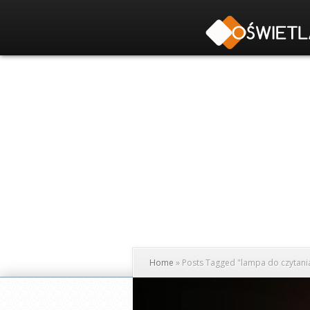
Home
»
Posts Tagged
"
lampa do czytani