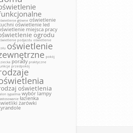
oświetlenie
funkcjonalne
oświetlenie
świetlenie główne
kuchni
oświetlenie led
oświetlenie miejsca pracy
oświetlenie ogrodu
świetlenie podjazdu
oświetlenie
oświetlenie
tołu
zewnętrzne
pokój
porady
ziecka
praktyczne
unkcje
przedpokój
rodzaje
oświetlenia
rodzaj oświetlenia
wybór lampy
alon
sypailnia
łazienka
astosowanie
świetliki
żarówki
żyrandole