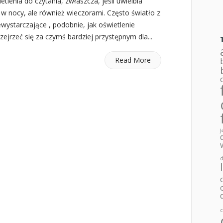
lenia do czytania, zwłaszcza, jeśli uwielbia
o w nocy, ale również wieczorami. Często światło z
ewystarczające , podobnie, jak oświetlenie
zejrzeć się za czymś bardziej przystępnym dla...
Read More
j
d
c