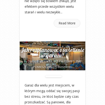
nie wzięło się bowiem znikąd, jest
efektem przede wszystkim wielu
starań i wielu niezwykle...
Read More
Jak rozplanować oświetlenie
w garażu?
By
Dominik
on cze 11, 2014 in
OŚWIETLENIE
POMIESZCZEŃ
|
0 comments
Garaż dla wielu jest miejscem, w
którym mogą oddać się swojej pasji
bez stresu, że ktoś będzie cały czas
przeszkadzać. Są panowie, dla