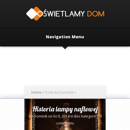
Navigation Menu
Home
»
Posts by Dominik
»
Historia lampy naftowej
By
Dominik
on lis 9, 2014 in
Bez kategorii
|
0
comments