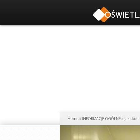
Home
»
INFORMACJE OGÓLNE
»
Jak skute