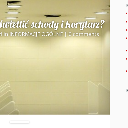
świetlić schody i korytarz?
4 in
INFORMACJE OGÓLNE
|
0 comments