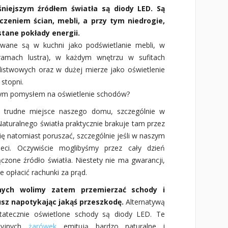
niejszym źródłem światła są diody LED. Są
zeniem ścian, mebli, a przy tym niedrogie,
tane pokłady energii.
owane są w kuchni jako podświetlanie mebli, w
amach lustra), w każdym wnętrzu w sufitach
istwowych oraz w dużej mierze jako oświetlenie
stopni.
nym pomysłem na oświetlenie schodów?
o trudne miejsce naszego domu, szczególnie w
Naturalnego światła praktycznie brakuje tam przez
ię natomiast poruszać, szczególnie jeśli w naszym
ci. Oczywiście moglibyśmy przez cały dzień
czone źródło światła. Niestety nie ma gwarancji,
 opłacić rachunki za prąd.
ych wolimy zatem przemierzać schody i
usz napotykając jakąś przeszkodę.
Alternatywą
statecznie oświetlone schody są diody LED. Te
ycyjnych
żarówek
emitują bardzo naturalne i