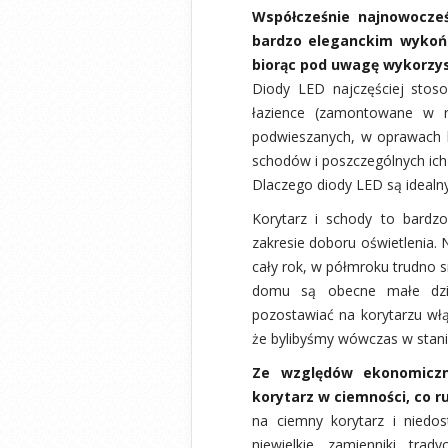
Współcześnie najnowocześ
bardzo eleganckim wykońc
biorąc pod uwagę wykorzys
Diody LED najczęściej stos
łazience (zamontowane w r
podwieszanych, w oprawach l
schodów i poszczególnych ich 
Dlaczego diody LED są ideal
Korytarz i schody to bardz
zakresie doboru oświetlenia. 
cały rok, w półmroku trudno s
domu są obecne małe dzie
pozostawiać na korytarzu włą
że bylibyśmy wówczas w stanie
Ze względów ekonomiczn
korytarz w ciemności, co r
na ciemny korytarz i niedo
niewielkie zamienniki trad