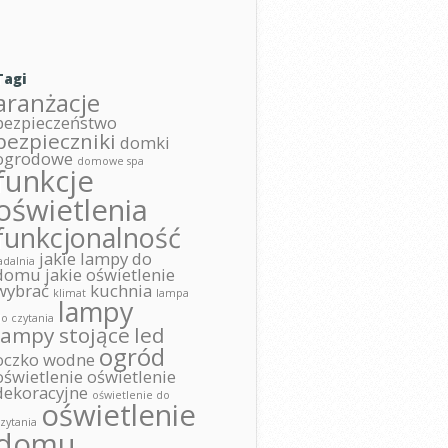
Tagi
aranżacje
bezpieczeństwo
bezpieczniki
domki
ogrodowe
domowe spa
funkcje
oświetlenia
funkcjonalność
jakie lampy do
adalnia
domu
jakie oświetlenie
wybrać
kuchnia
klimat
lampa
lampy
o czytania
lampy stojące
led
ogród
oczko wodne
oświetlenie
oświetlenie
dekoracyjne
oświetlenie do
oświetlenie
zytania
domu