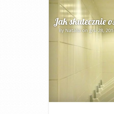
Jak skutecznie o
By
Natalia
on gru 28, 201