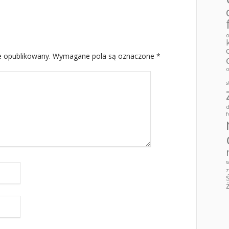
o
e opublikowany.
Wymagane pola są oznaczone
*
o
s
d
f
s
z