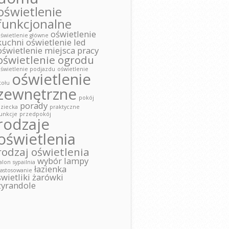
oświetlenie
funkcjonalne
oświetlenie
świetlenie główne
kuchni
oświetlenie led
oświetlenie miejsca pracy
oświetlenie ogrodu
świetlenie podjazdu
oświetlenie
oświetlenie
tołu
zewnętrzne
pokój
porady
ziecka
praktyczne
unkcje
przedpokój
rodzaje
oświetlenia
rodzaj oświetlenia
wybór lampy
alon
sypailnia
łazienka
astosowanie
świetliki
żarówki
żyrandole