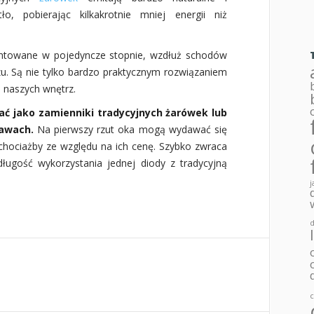
o, pobierając kilkakrotnie mniej energii niż
owane w pojedyncze stopnie, wzdłuż schodów
zu. Są nie tylko bardzo praktycznym rozwiązaniem
ą naszych wnętrz.
ć jako zamienniki tradycyjnych żarówek lub
rawach.
Na pierwszy rzut oka mogą wydawać się
chociażby ze względu na ich cenę. Szybko zwraca
ługość wykorzystania jednej diody z tradycyjną
j
d
c