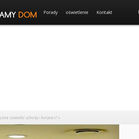
Porady
oświetlenie
Kontakt
cznie oświetlić schody i korytarz?
»