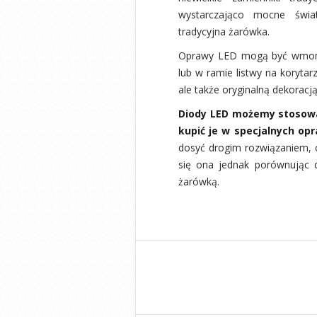
wystarczająco mocne światł
tradycyjna żarówka.
Oprawy LED mogą być wmont
lub w ramie listwy na korytar
ale także oryginalną dekoracj
Diody LED możemy stosowa
kupić je w specjalnych op
dosyć drogim rozwiązaniem, 
się ona jednak porównując d
żarówką.