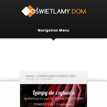
Navigation Menu
Home
»
OŚWIETLENIE POMIESZCZEŃ
»
Lampy do czytania
»
Lampy do czytania
By
Bartosz
on paź 16, 2014 in
OŚWIETLENIE
POMIESZCZEŃ
|
0 comments